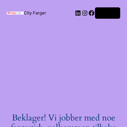
City Farger
Logg inn
Beklager! Vi jobber med noe