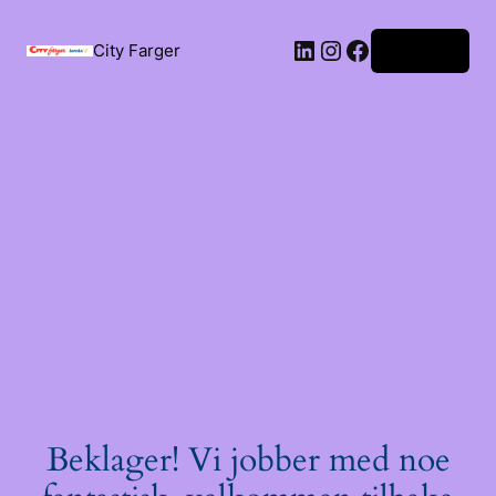
City Farger
Logg inn
Beklager! Vi jobber med noe