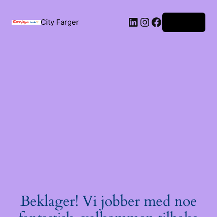
City Farger
Logg inn
Beklager! Vi jobber med noe