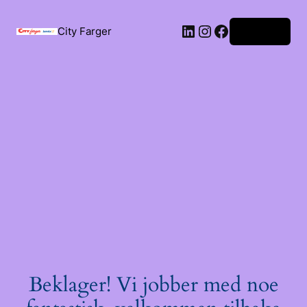
City Farger
Logg inn
Beklager! Vi jobber med noe